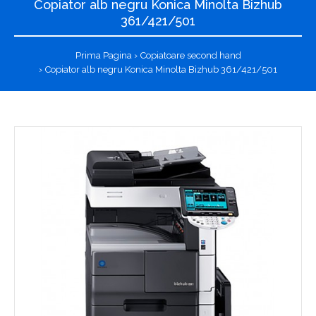
Copiator alb negru Konica Minolta Bizhub
361/421/501
Prima Pagina
Copiatoare second hand
Copiator alb negru Konica Minolta Bizhub 361/421/501