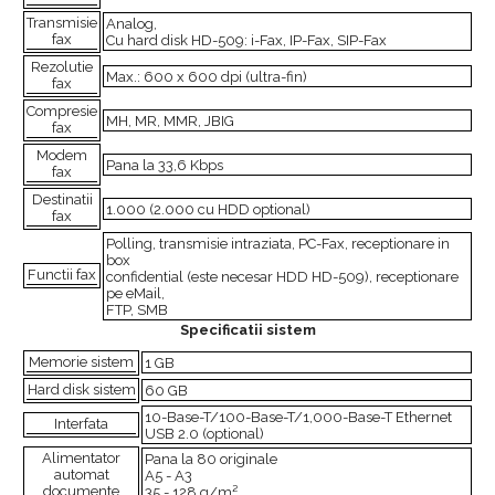
Transmisie
Analog,
fax
Cu hard disk HD-509: i-Fax, IP-Fax, SIP-Fax
Rezolutie
Max.: 600 x 600 dpi (ultra-fin)
fax
Compresie
MH, MR, MMR, JBIG
fax
Modem
Pana la 33,6 Kbps
fax
Destinatii
1.000 (2.000 cu HDD optional)
fax
Polling, transmisie intraziata, PC-Fax, receptionare in
box
Functii fax
confidential (este necesar HDD HD-509), receptionare
pe eMail,
FTP, SMB
Specificatii sistem
Memorie sistem
1 GB
Hard disk sistem
60 GB
10-Base-T/100-Base-T/1,000-Base-T Ethernet
Interfata
USB 2.0 (optional)
Alimentator
Pana la 80 originale
automat
A5 - A3
documente
35 - 128 g/m²