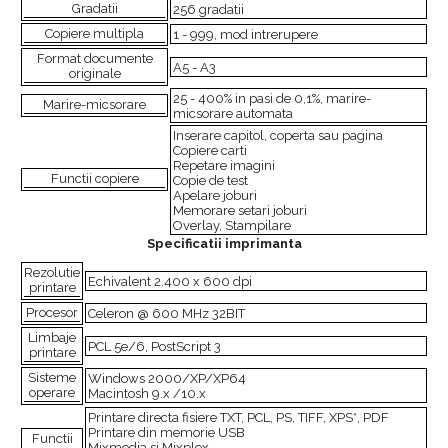
Gradatii
256 gradatii
Copiere multipla
1 - 999, mod intrerupere
Format documente
A5 - A3
originale
25 - 400% in pasi de 0,1%, marire-
Marire-micsorare
micsorare automata
Inserare capitol, coperta sau pagina
Copiere carti
Repetare imagini
Functii copiere
Copie de test
Apelare joburi
Memorare setari joburi
Overlay, Stampilare
Specificatii imprimanta
Rezolutie
Echivalent 2.400 x 600 dpi
printare
Procesor
Celeron @ 600 MHz 32BIT
Limbaje
PCL 5e/6, PostScript 3
printare
Sisteme
Windows 2000/XP/XP64
operare
Macintosh 9.x /10.x
Printare directa fisiere TXT, PCL, PS, TIFF, XPS*, PDF
Printare din memorie USB
Functii
Mixmedia si Mixplex