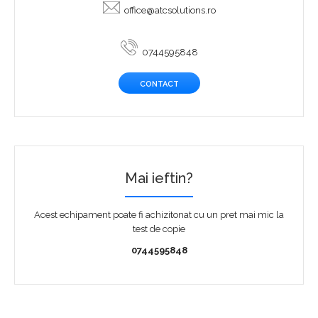
office@atcsolutions.ro
0744595848
CONTACT
Mai ieftin?
Acest echipament poate fi achizitonat cu un pret mai mic la
test de copie
0744595848