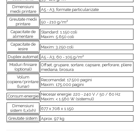
Dimensiuni
A5 - A3, formate particularizate
medii printare
Greutate medii
50 - 210 g/m²
printare
Capacitate de
Standard: 1.150 coli
alimentare
Maxim: 5.650 coli
Capacitate de
Maxim: 3.250 coli
iesire
Duplex automat
A5 - A3, 60 - 105 g/m²
Moduri finisare
Offset, grupare, sortare, capsare, perforare, pliere
(optional)
mediana, brosura
Volum
Recomandat: 17.500 pagini
copiere/printare
Maxim: 175.000 pagini
(lunar)
Necesar energie: 220 - 240 V / 50 / 60 Hz
Consum energie
Maxim: < 1.560 W (sistemul)
Dimensiuni
677 x 708 x 1.150
sistem (Lxlxh)
Greutate sistem
Aprox. 97 kg