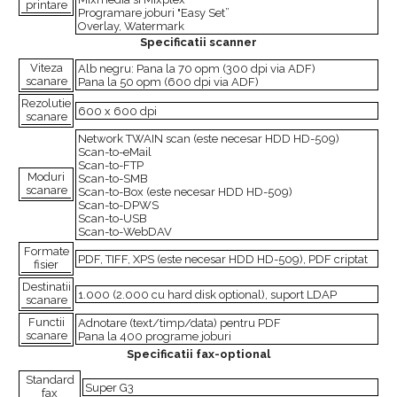
printare
Programare joburi "Easy Set”
Overlay, Watermark
Specificatii scanner
Viteza
Alb negru: Pana la 70 opm (300 dpi via ADF)
scanare
Pana la 50 opm (600 dpi via ADF)
Rezolutie
600 x 600 dpi
scanare
Network TWAIN scan (este necesar HDD HD-509)
Scan-to-eMail
Scan-to-FTP
Moduri
Scan-to-SMB
scanare
Scan-to-Box (este necesar HDD HD-509)
Scan-to-DPWS
Scan-to-USB
Scan-to-WebDAV
Formate
PDF, TIFF, XPS (este necesar HDD HD-509), PDF criptat
fisier
Destinatii
1.000 (2.000 cu hard disk optional), suport LDAP
scanare
Functii
Adnotare (text/timp/data) pentru PDF
scanare
Pana la 400 programe joburi
Specificatii fax-optional
Standard
Super G3
fax