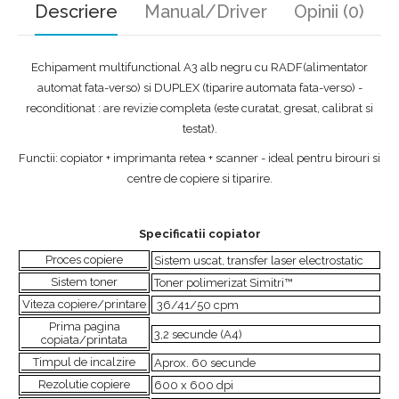
Descriere
Manual/Driver
Opinii (0)
Echipament multifunctional A3 alb negru cu RADF(alimentator
automat fata-verso) si DUPLEX (tiparire automata fata-verso) -
reconditionat : are revizie completa (este curatat, gresat, calibrat si
testat).
Functii: copiator + imprimanta retea + scanner - ideal pentru birouri si
centre de copiere si tiparire.
Specificatii copiator
Proces copiere
Sistem uscat, transfer laser electrostatic
Sistem toner
Toner polimerizat Simitri™
Viteza copiere/printare
36/41/50 cpm
Prima pagina
3,2 secunde (A4)
copiata/printata
Timpul de incalzire
Aprox. 60 secunde
Rezolutie copiere
600 x 600 dpi