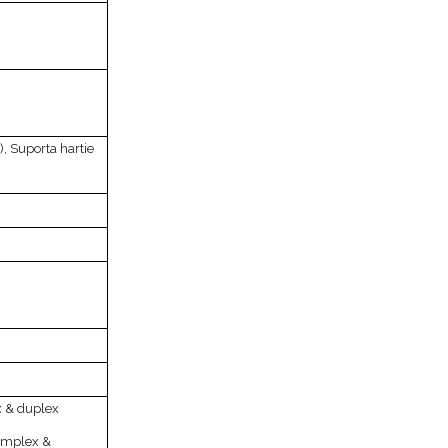
, Suporta hartie
x & duplex
implex &