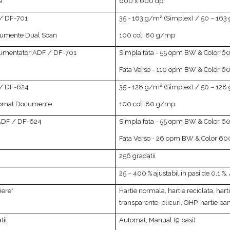
e
600 x 600 dpi
 / DF-701
35 - 163 g/m² (Simplex) / 50 – 163
cumente Dual Scan
100 coli 80 g/mp
Alimentator ADF / DF-701
Simpla fata - 55 opm BW & Color 60
Fata Verso - 110 opm BW & Color 60
 / DF-624
35 - 128 g/m² (Simplex) / 50 – 128
tomat Documente
100 coli 80 g/mp
 ADF / DF-624
Simpla fata - 55 opm BW & Color 60
Fata Verso - 26 opm BW & Color 60
256 gradatii
25 – 400 % ajustabil in pasi de 0,1 
iere*
Hartie normala, hartie reciclata, hart
transparente, plicuri, OHP, hartie ba
tii
Automat, Manual (9 pasi)