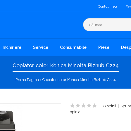
Contul meu
Fav
Inchiriere
Service
Consumabile
Piese
Desp
Copiator color Konica Minolta Bizhub C224
Prima Pagina
Copiator color Konica Minolta Bizhub C224
0 opinii
|
Spune
opinia