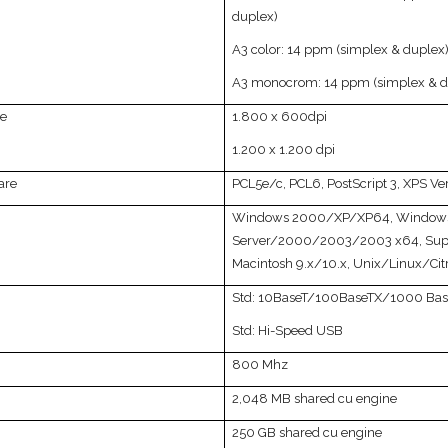
duplex)
A3 color: 14 ppm (simplex & duplex
A3 monocrom: 14 ppm (simplex & d
re
1.800 x 600dpi
1.200 x 1.200 dpi
are
PCL5e/c, PCL6, PostScript 3, XPS Ver
Windows 2000/XP/XP64, Windows
Server/2000/2003/2003 x64, Sup
Macintosh 9.x/10.x, Unix/Linux/Citr
Std: 10BaseT/100BaseTX/1000 Bas
Std: Hi-Speed USB
800 Mhz
2,048 MB shared cu engine
250 GB shared cu engine