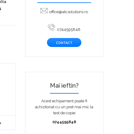
olta
4
office@atcsolutions.ro
0744595848
CONTACT
Mai ieftin?
Acest echipament poate fi
achizitonat cu un pret mai mic la
test de copie
0744595848
A