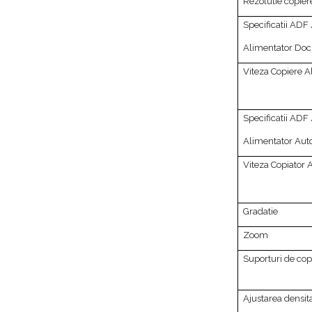
Rezolutie copier
Specificatii ADF
Alimentator Do
Viteza Copiere 
Specificatii ADF
Alimentator Au
Viteza Copiator
Gradatie
Zoom
Suporturi de cop
Ajustarea densita