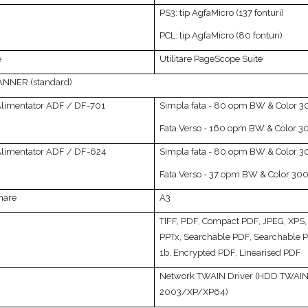
PS3: tip AgfaMicro (137 fonturi)
PCL: tip AgfaMicro (80 fonturi)
e
Utilitare PageScope Suite
ANNER (standard)
Alimentator ADF / DF-701
Simpla fata - 80 opm BW & Color 3
Fata Verso - 160 opm BW & Color 3
Alimentator ADF / DF-624
Simpla fata - 80 opm BW & Color 3
Fata Verso - 37 opm BW & Color 300
nare
A3
TIFF, PDF, Compact PDF, JPEG, XPS
PPTx, Searchable PDF, Searchable 
1b, Encrypted PDF, Linearised PDF
Network TWAIN Driver (HDD TWAIN)
2003/XP/XP64)