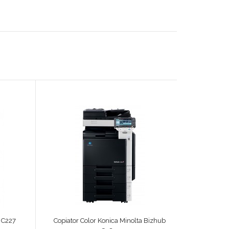
 C227
Copiator Color Konica Minolta Bizhub
Copiator