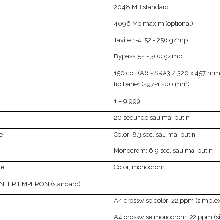
2048 MB standard
4096 Mb maxim (optional)
Tavile 1-4: 52 - 256 g/mp
Bypass: 52 - 300 g/mp
150 coli (A6 - SRA3 / 320 x 457 mm)
tip baner (297-1.200 mm)
1 – 9.999
20 secunde sau mai putin
e
Color: 8,3 sec. sau mai putin
Monocrom: 6,9 sec. sau mai putin
re
Color, monocrom
RINTER EMPERON (standard)
A4 crosswise color: 22 ppm (simple
A4 crosswise monocrom: 22 ppm (s