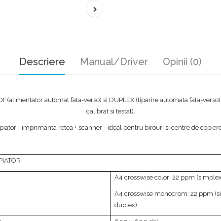
Descriere
Manual/Driver
Opinii (0)
alimentator automat fata-verso) si DUPLEX (tiparire automata fata-verso)- r
calibrat si testat).
piator + imprimanta retea + scanner - ideal pentru birouri si centre de copiere 
OPIATOR
A4 crosswise color: 22 ppm (simple
A4 crosswise monocrom: 22 ppm (s
duplex)