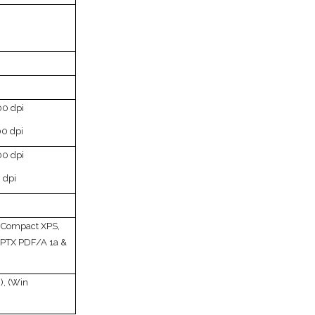
00 dpi
00 dpi
00 dpi
 dpi
, Compact XPS,
PPTX PDF/A 1a &
, (Win