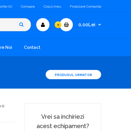
orite (0)
Compara
Coşul meu
Finalizare Comanda
0,00Lei
0
re Noi
Contact
PRODUSUL URMATOR
-ti
Vrei sa inchiriezi
acest echipament?