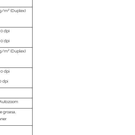
 g/m² (Duplex)
0 dpi
0 dpi
 g/m² (Duplex)
0 dpi
0 dpi
%, Autozoom
ie groasa,
nner