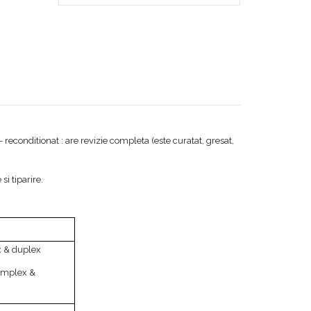
econditionat : are revizie completa (este curatat, gresat,
si tiparire.
x & duplex
implex &