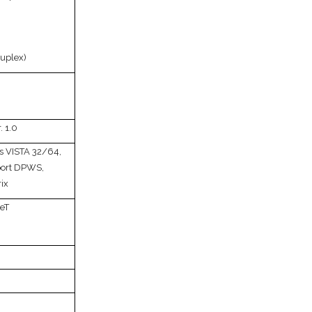
)
uplex)
. 1.0
 VISTA 32/64,
ort DPWS,
ix
eT