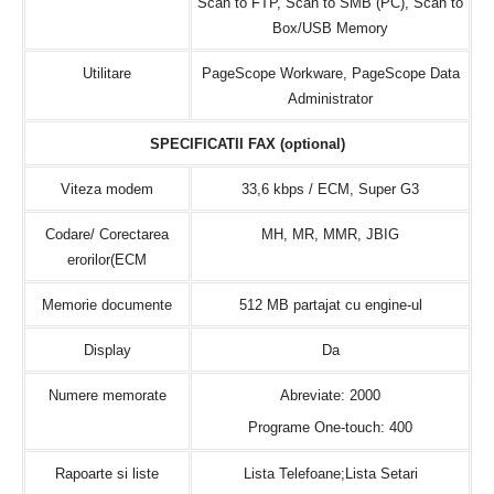
Scan to FTP, Scan to SMB (PC), Scan to
Box/USB Memory
Utilitare
PageScope Workware, PageScope Data
Administrator
SPECIFICATII FAX (optional)
Viteza modem
33,6 kbps / ECM, Super G3
Codare/ Corectarea
MH, MR, MMR, JBIG
erorilor(ECM
Memorie documente
512 MB partajat cu engine-ul
Display
Da
Numere memorate
Abreviate: 2000
Programe One-touch: 400
Rapoarte si liste
Lista Telefoane;Lista Setari