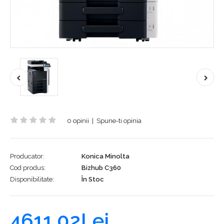
0 opinii
|
Spune-ti opinia
Producator:
Konica Minolta
Cod produs:
Bizhub C360
Disponibilitate:
În Stoc
4611,02Lei