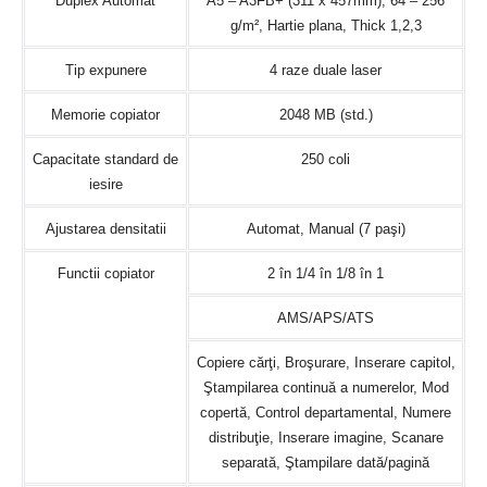
Duplex Automat
A5 – A3FB+ (311 x 457mm), 64 – 256
g/m², Hartie plana, Thick 1,2,3
Tip expunere
4 raze duale laser
Memorie copiator
2048 MB (std.)
Capacitate standard de
250 coli
iesire
Ajustarea densitatii
Automat, Manual (7 paşi)
Functii copiator
2 în 1/4 în 1/8 în 1
AMS/APS/ATS
Copiere cărţi, Broşurare, Inserare capitol,
Ştampilarea continuă a numerelor, Mod
copertă, Control departamental, Numere
distribuţie, Inserare imagine, Scanare
separată, Ştampilare dată/pagină