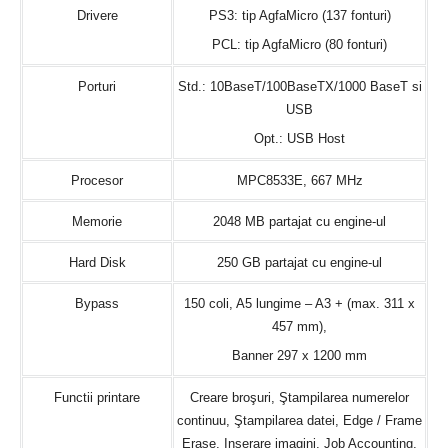
Drivere
PS3: tip AgfaMicro (137 fonturi)
PCL: tip AgfaMicro (80 fonturi)
Porturi
Std.: 10BaseT/100BaseTX/1000 BaseT si
USB
Opt.: USB Host
Procesor
MPC8533E, 667 MHz
Memorie
2048 MB partajat cu engine-ul
Hard Disk
250 GB partajat cu engine-ul
Bypass
150 coli, A5 lungime – A3 + (max. 311 x
457 mm),
Banner 297 x 1200 mm
Functii printare
Creare broşuri, Ştampilarea numerelor
continuu, Ştampilarea datei, Edge / Frame
Erase, Inserare imagini, Job Accounting,