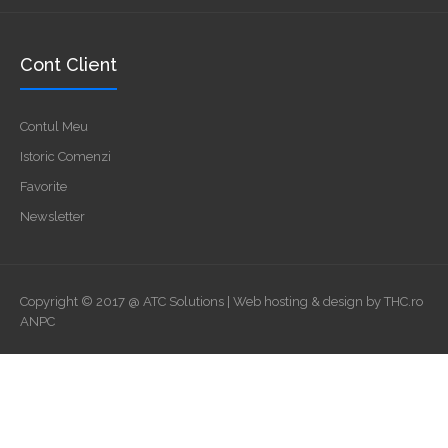
Cont Client
Contul Meu
Istoric Comenzi
Favorite
Newsletter
Copyright © 2017 @ ATC Solutions | Web hosting & design by
THC.ro
ANPC