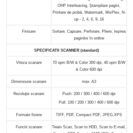
OHP Interleaving, Ştampilare pagini,
Printare de probă, Watermark, MixPlex, N-
up - 2, 4, 6, 9, 16
Finisare
Sortare, Capsare, Perforare, Pliere, Ieşirea
paginilor în ordine
SPECIFICATII SCANNER (standard)
Viteza scanare
70 opm B/W & Color 300 dpi, 40 opm B/W
& Color 600 dpi
Dimensiune scanare
max. A3
Rezoluţie scanare
Push: 200 / 300 / 400 / 600 dpi
Pull: 100 / 200 / 300 / 400 / 600 dpi
Formate fisiere
TIFF, PDF, Compact PDF, JPEG,XPS
Functii scanare
Twain Scan, Scan to HDD, Scan to E-mail,