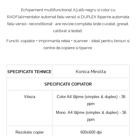
Echipament multifunctional A3 alb negru si color cu
RADF(alimentator automat fata-verso) si DUPLEX (tiparire automata
fata-verso)- reconditionat : are revizie completa (este curatat, gresat,
calibrat si testat).
Functii: copiator + imprimanta retea + scanner - ideal pentru birouri si
centre de copiere si tiparire.
Konica Minolta
SPECIFICATII TEHNICE
SPECIFICATII COPIATOR
Viteza
Color A4 lăţime (simplex & duplex) - 36
ppm
Mono. A4 lăţime (simplex & duplex) - 36
ppm
Rezolutie copier
600x600 dpi