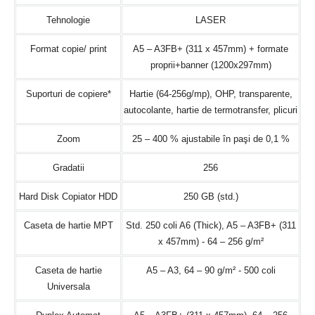
Tehnologie
LASER
Format copie/ print
A5 – A3FB+ (311 x 457mm) + formate
proprii+banner (1200x297mm)
Suporturi de copiere*
Hartie (64-256g/mp), OHP, transparente,
autocolante, hartie de termotransfer, plicuri
Zoom
25 – 400 % ajustabile în paşi de 0,1 %
Gradatii
256
Hard Disk Copiator HDD
250 GB (std.)
Caseta de hartie MPT
Std. 250 coli A6 (Thick), A5 – A3FB+ (311
x 457mm) - 64 – 256 g/m²
Caseta de hartie
A5 – A3, 64 – 90 g/m² - 500 coli
Universala